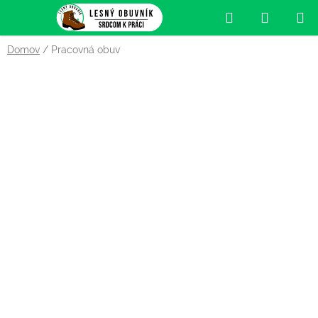
Prejsť
Hľadať
NÁKUP
na
obsah
KOŠÍK
Domov
/
Pracovná obuv