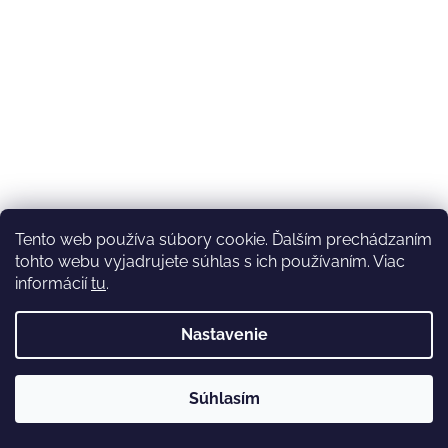
Tento web používa súbory cookie. Ďalším prechádzaním
tohto webu vyjadrujete súhlas s ich používaním. Viac
informácií
tu
.
Nastavenie
💚3.8-9.8.2027 infolinka z dôvodu dovolenky bude
Súhlasím
nedostupná (na email reagujeme nonstop), expedícia ako
obvykle💚Ďakujeme, že ste s nami💚