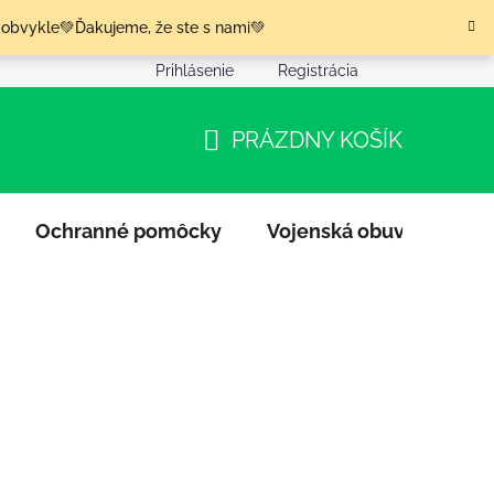
 obvykle💚Ďakujeme, že ste s nami💚
Prihlásenie
Registrácia
nia tovaru
Podmienky ochrany osobných údajov
Moja o
PRÁZDNY KOŠÍK
NÁKUPNÝ
KOŠÍK
Ochranné pomôcky
Vojenská obuv
Výpr