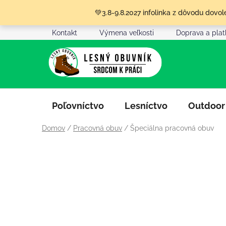
Prejsť
💚3.8-9.8.2027 infolinka z dôvodu dov
na
obsah
Kontakt
Výmena veľkosti
Doprava a pla
Poľovníctvo
Lesníctvo
Outdoor
Domov
/
Pracovná obuv
/
Špeciálna pracovná obuv