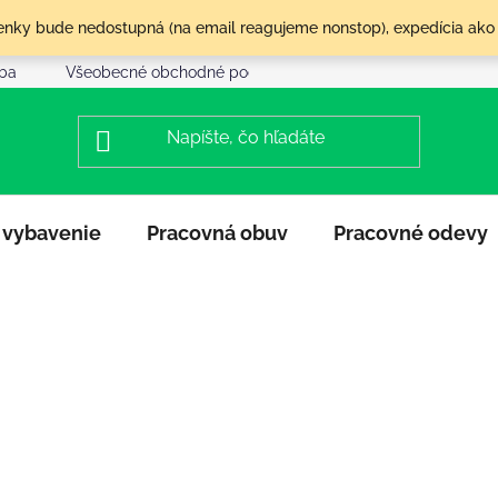
olenky bude nedostupná (na email reagujeme nonstop), expedícia ako
tba
Všeobecné obchodné podmienky
Reklamácia a vráte
 vybavenie
Pracovná obuv
Pracovné odevy