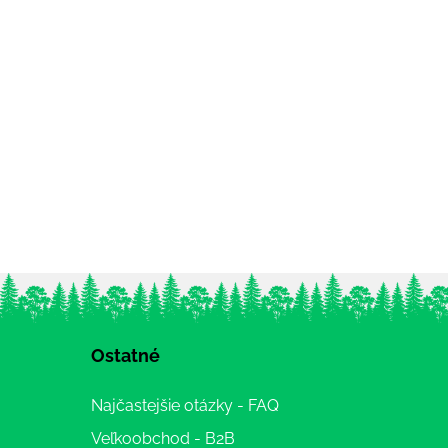
Ostatné
Najčastejšie otázky - FAQ
Veľkoobchod - B2B