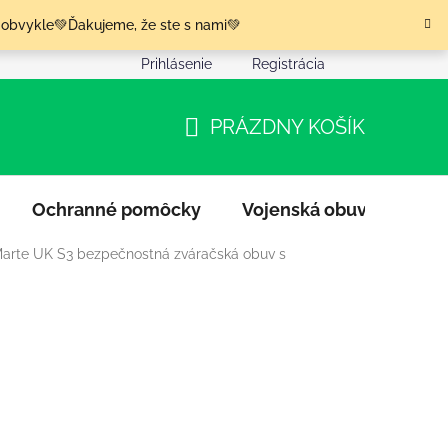
 obvykle💚Ďakujeme, že ste s nami💚
Prihlásenie
Registrácia
nia tovaru
Podmienky ochrany osobných údajov
Moja o
PRÁZDNY KOŠÍK
NÁKUPNÝ
KOŠÍK
Ochranné pomôcky
Vojenská obuv
Výpr
Marte UK S3 bezpečnostná zváračská obuv s