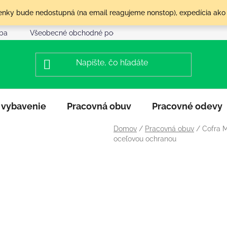
olenky bude nedostupná (na email reagujeme nonstop), expedícia ako
tba
Všeobecné obchodné podmienky
Reklamácia a vráte
 vybavenie
Pracovná obuv
Pracovné odevy
Domov
/
Pracovná obuv
/
Cofra 
oceľovou ochranou