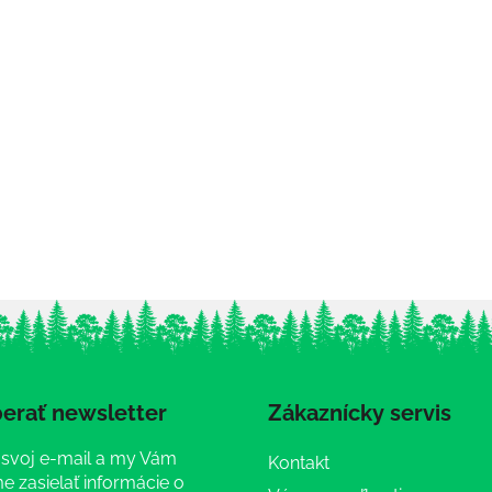
erať newsletter
Zákaznícky servis
 svoj e-mail a my Vám
Kontakt
 zasielať informácie o