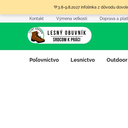
Prejsť
💚3.8-9.8.2027 infolinka z dôvodu dov
na
obsah
Kontakt
Výmena veľkosti
Doprava a pla
Poľovníctvo
Lesníctvo
Outdoor