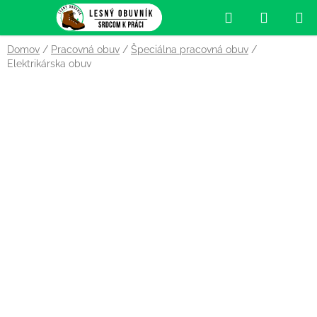
Prejsť
Hľadať
NÁKUP
na
obsah
KOŠÍK
Domov
/
Pracovná obuv
/
Špeciálna pracovná obuv
/
Elektrikárska obuv