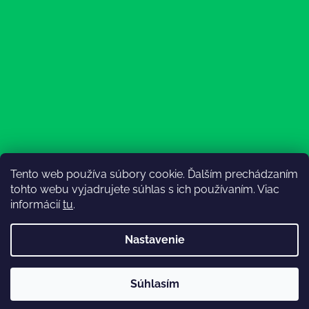
Tento web používa súbory cookie. Ďalším prechádzaním
Sledovať na Instagrame
tohto webu vyjadrujete súhlas s ich používaním. Viac
informácií
tu
.
Nastavenie
💚3.8-9.8.2027 infolinka z dôvodu dovolenky bude
Súhlasím
nedostupná (na email reagujeme nonstop), expedícia ako
Vytvoril Shoptet
obvykle💚Ďakujeme, že ste s nami💚
Copyright 2026
Lesný Obuvník
. Všetky práva vyhradené.