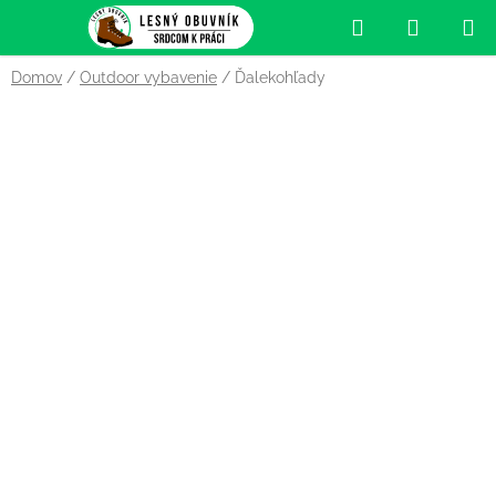
Prejsť
Hľadať
NÁKUP
na
obsah
KOŠÍK
Domov
/
Outdoor vybavenie
/
Ďalekohľady