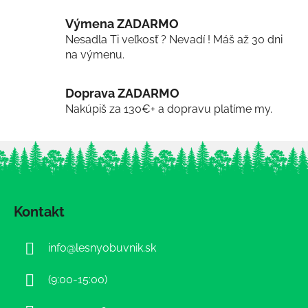
Výmena ZADARMO
Nesadla Ti veľkosť ? Nevadí ! Máš až 30 dni
na výmenu.
Doprava ZADARMO
Nakúpiš za 130€+ a dopravu platíme my.
Z
á
Kontakt
p
ä
info
@
lesnyobuvnik.sk
t
i
(9:00-15:00)
e