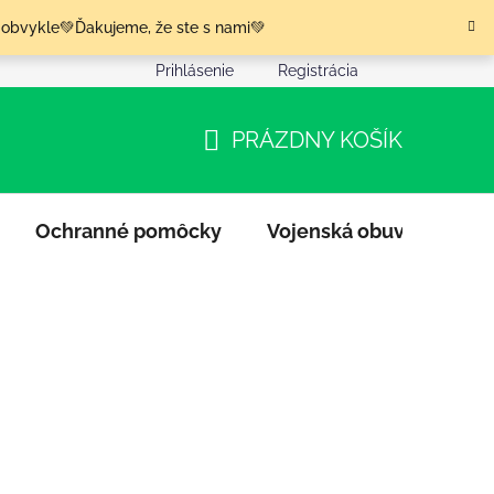
 obvykle💚Ďakujeme, že ste s nami💚
Prihlásenie
Registrácia
nia tovaru
Podmienky ochrany osobných údajov
Moja o
PRÁZDNY KOŠÍK
NÁKUPNÝ
KOŠÍK
Ochranné pomôcky
Vojenská obuv
Výpr