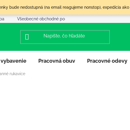
olenky bude nedostupná (na email reagujeme nonstop), expedícia ako
tba
Všeobecné obchodné podmienky
Reklamácia a vráte
 vybavenie
Pracovná obuv
Pracovné odevy
anné rukavice