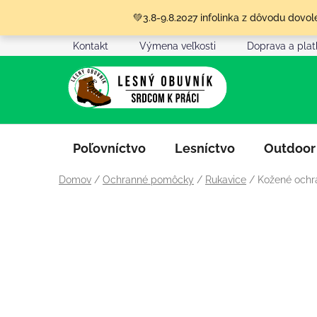
Prejsť
💚3.8-9.8.2027 infolinka z dôvodu dov
na
obsah
Kontakt
Výmena veľkosti
Doprava a pla
Poľovníctvo
Lesníctvo
Outdoor
Domov
/
Ochranné pomôcky
/
Rukavice
/
Kožené ochr