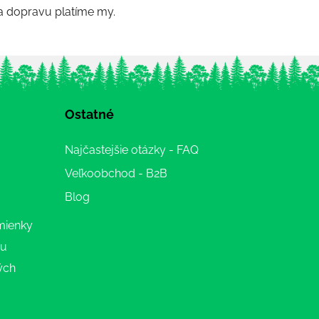
a dopravu platíme my.
Ostatné
Najčastejšie otázky - FAQ
Veľkoobchod - B2B
Blog
mienky
ru
ých