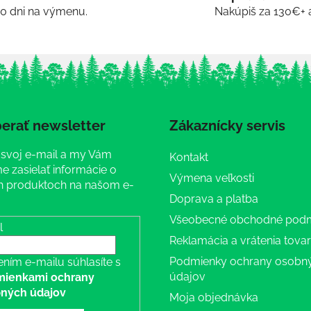
30 dni na výmenu.
Nakúpiš za 130€+ 
erať newsletter
Zákaznícky servis
 svoj e-mail a my Vám
Kontakt
 zasielať informácie o
Výmena veľkosti
 produktoch na našom e-
Doprava a platba
Všeobecné obchodné pod
l
Reklamácia a vrátenia tova
Podmienky ochrany osobn
ením e-mailu súhlasíte s
údajov
ienkami ochrany
ných údajov
Moja objednávka