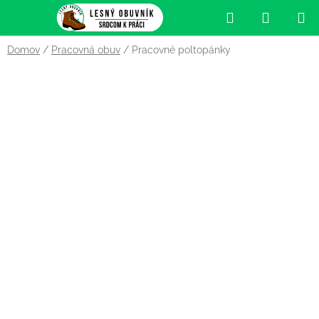
Prejsť
Hľadať
NÁKUP
na
obsah
KOŠÍK
Domov
/
Pracovná obuv
/
Pracovné poltopánky