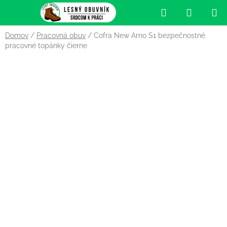
Prejsť
Hľadať
NÁKUP
na
obsah
KOŠÍK
Domov
/
Pracovná obuv
/
Cofra New Arno S1 bezpečnostné
pracovné topánky čierne