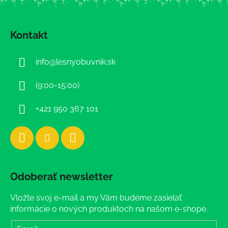
Z
á
Kontakt
p
ä
info
@
lesnyobuvnik.sk
t
i
(9:00-15:00)
e
+421 950 367 101
Odoberať newsletter
Vložte svoj e-mail a my Vám budeme zasielať
informácie o nových produktoch na našom e-shope.