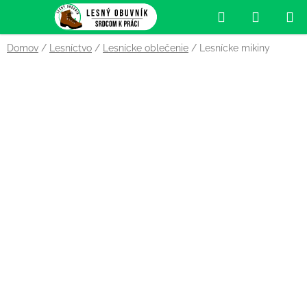
Prejsť
Hľadať
NÁKUP
na
obsah
KOŠÍK
Domov
/
Lesníctvo
/
Lesnícke oblečenie
/
Lesnícke mikiny