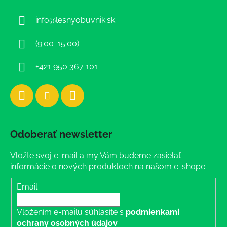
ä
info
@
lesnyobuvnik.sk
t
i
(9:00-15:00)
e
+421 950 367 101
Odoberať newsletter
Vložte svoj e-mail a my Vám budeme zasielať
informácie o nových produktoch na našom e-shope.
Email
Vložením e-mailu súhlasíte s
podmienkami
ochrany osobných údajov