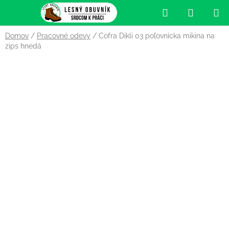
Prejsť
Hľadať
NÁKUP
na
obsah
KOŠÍK
Domov
/
Pracovné odevy
/
Cofra Dikli 03 poľovnícka mikina na
zips hnedá