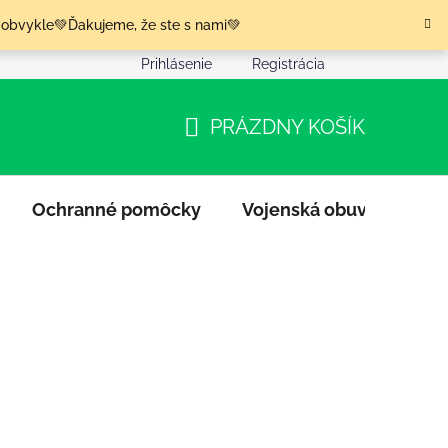
 obvykle💚Ďakujeme, že ste s nami💚
Prihlásenie
Registrácia
nia tovaru
Podmienky ochrany osobných údajov
Moja o
PRÁZDNY KOŠÍK
NÁKUPNÝ
KOŠÍK
Ochranné pomôcky
Vojenská obuv
Výpr