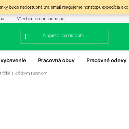
olenky bude nedostupná (na email reagujeme nonstop), expedícia ako
tba
Všeobecné obchodné podmienky
Reklamácia a vráte
 vybavenie
Pracovná obuv
Pracovné odevy
tričká s krátkym rukávom