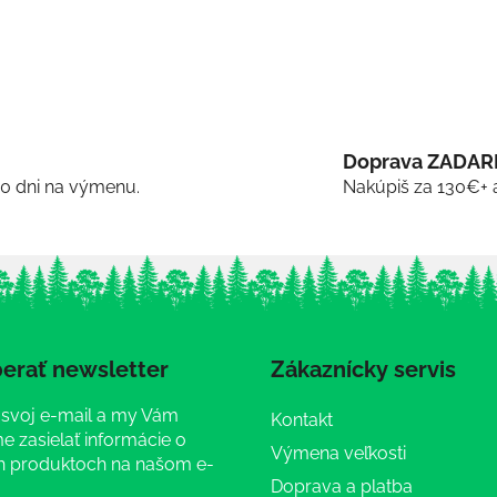
Doprava ZADA
30 dni na výmenu.
Nakúpiš za 130€+ 
erať newsletter
Zákaznícky servis
 svoj e-mail a my Vám
Kontakt
 zasielať informácie o
Výmena veľkosti
 produktoch na našom e-
Doprava a platba