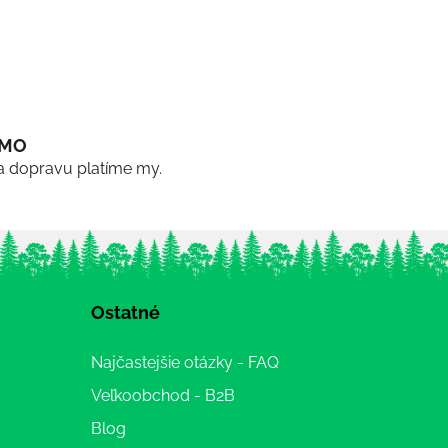
RMO
a dopravu platíme my.
Ostatné
Najčastejšie otázky - FAQ
Veľkoobchod - B2B
Blog