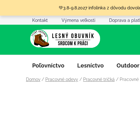
Prejsť
💚3.8-9.8.2027 infolinka z dôvodu dov
na
obsah
Kontakt
Výmena veľkosti
Doprava a pla
Poľovníctvo
Lesníctvo
Outdoor
Domov
/
Pracovné odevy
/
Pracovné tričká
/
Pracovné 