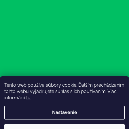
Tento web používa súbory cookie. Ďalším prechádzaním
Sledovať na Instagrame
tohto webu vyjadrujete súhlas s ich používaním. Viac
informácií
tu
.
Nastavenie
💚3.8-9.8.2027 infolinka z dôvodu dovolenky bude