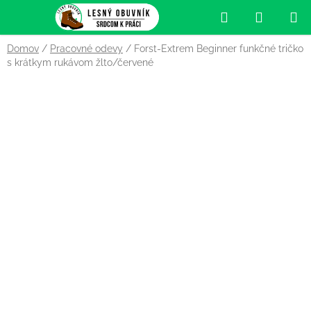
Prejsť
Hľadať
NÁKUP
na
obsah
KOŠÍK
Domov
/
Pracovné odevy
/
Forst-Extrem Beginner funkčné tričko
s krátkym rukávom žlto/červené