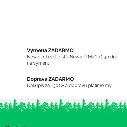
Výmena ZADARMO
Nesadla Ti veľkosť ? Nevadí ! Máš až 30 dni
na výmenu.
Doprava ZADARMO
Nakúpiš za 130€+ a dopravu platíme my.
Z
á