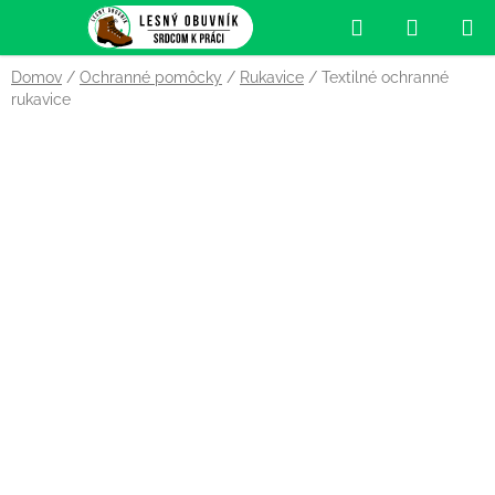
Prejsť
Hľadať
NÁKUP
na
obsah
KOŠÍK
Domov
/
Ochranné pomôcky
/
Rukavice
/
Textilné ochranné
rukavice