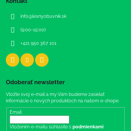
Kontakt
p
ä
info
@
lesnyobuvnik.sk
t
i
(9:00-15:00)
e
+421 950 367 101
Odoberať newsletter
Vložte svoj e-mail a my Vám budeme zasielať
informácie o nových produktoch na našom e-shope.
Email
Vložením e-mailu súhlasíte s
podmienkami