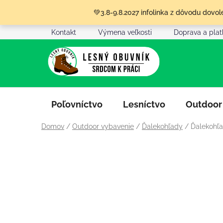
Prejsť
💚3.8-9.8.2027 infolinka z dôvodu dov
na
obsah
Kontakt
Výmena veľkosti
Doprava a pla
Poľovníctvo
Lesníctvo
Outdoor
Domov
/
Outdoor vybavenie
/
Ďalekohľady
/
Ďalekohľa