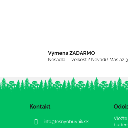
Výmena ZADARMO
Nesadla Ti veľkosť ? Nevadí ! Máš až 
Z
á
Kontakt
Odob
p
ä
Vložte
info
@
lesnyobuvnik.sk
t
budeme