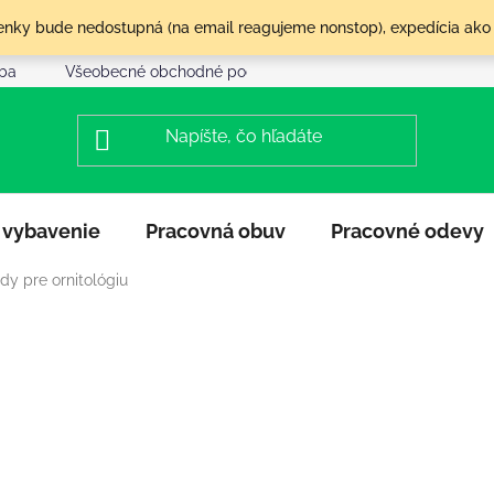
olenky bude nedostupná (na email reagujeme nonstop), expedícia ako
tba
Všeobecné obchodné podmienky
Reklamácia a vráte
 vybavenie
Pracovná obuv
Pracovné odevy
dy pre ornitológiu