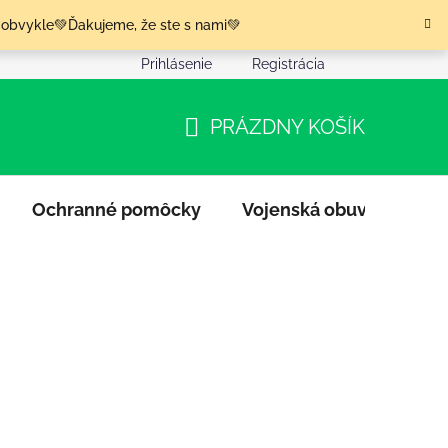
 obvykle💚Ďakujeme, že ste s nami💚
Prihlásenie
Registrácia
nia tovaru
Podmienky ochrany osobných údajov
Moja o
PRÁZDNY KOŠÍK
NÁKUPNÝ
KOŠÍK
Ochranné pomôcky
Vojenská obuv
Výpr