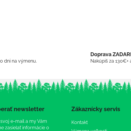
Doprava ZADA
30 dni na výmenu.
Nakúpiš za 130€+ 
erať newsletter
Zákaznícky servis
 svoj e-mail a my Vám
Kontakt
 zasielať informácie o