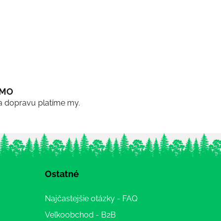
RMO
a dopravu platíme my.
Ostatné
Najčastejšie otázky - FAQ
Veľkoobchod - B2B