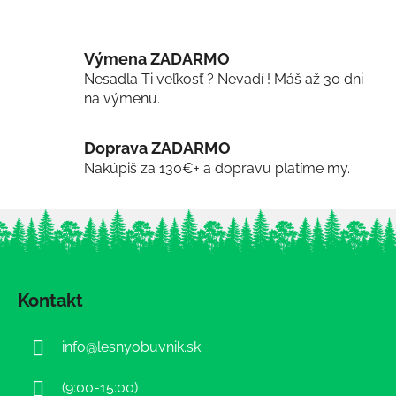
Výmena ZADARMO
Nesadla Ti veľkosť ? Nevadí ! Máš až 30 dni
na výmenu.
Doprava ZADARMO
Nakúpiš za 130€+ a dopravu platíme my.
Z
á
Kontakt
p
ä
info
@
lesnyobuvnik.sk
t
i
(9:00-15:00)