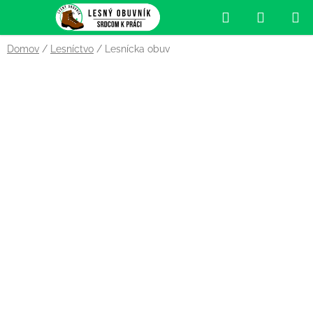
Prejsť
Hľadať
NÁKUP
na
obsah
KOŠÍK
Domov
/
Lesníctvo
/
Lesnícka obuv