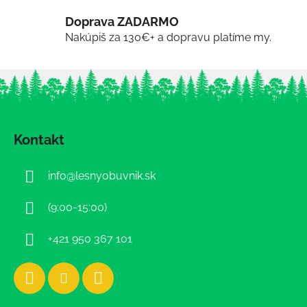
Doprava ZADARMO
Nakúpiš za 130€+ a dopravu platíme my.
Z
á
Kontakt
p
ä
info
@
lesnyobuvnik.sk
t
i
(9:00-15:00)
e
+421 950 367 101