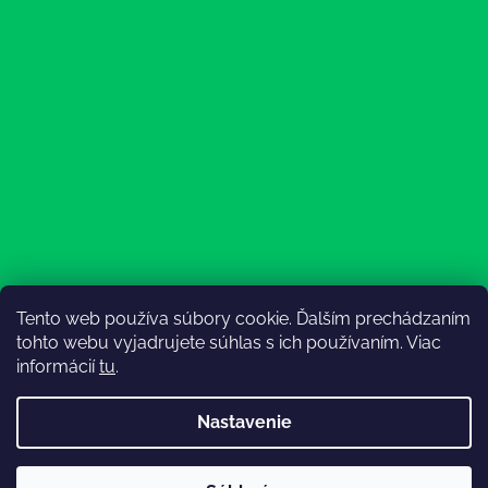
Tento web používa súbory cookie. Ďalším prechádzaním
Sledovať na Instagrame
tohto webu vyjadrujete súhlas s ich používaním. Viac
informácií
tu
.
Nastavenie
💚3.8-9.8.2027 infolinka z dôvodu dovolenky bude