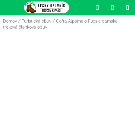
Prejsť
Hľadať
NÁKUP
na
obsah
KOŠÍK
Domov
/
Turistická obuv
/
Cofra Alpamaio Fucsia dámska
treková členková obuv