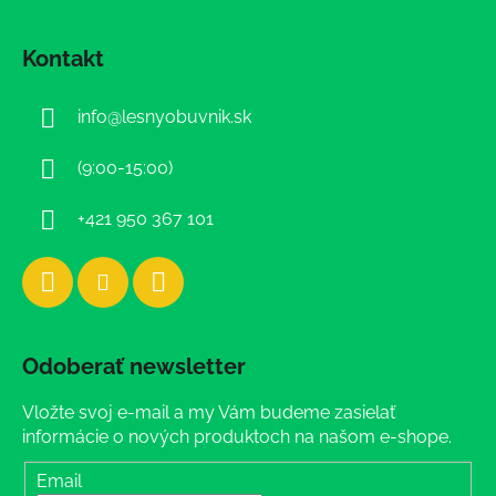
Z
á
Kontakt
p
ä
info
@
lesnyobuvnik.sk
t
i
(9:00-15:00)
e
+421 950 367 101
Odoberať newsletter
Vložte svoj e-mail a my Vám budeme zasielať
informácie o nových produktoch na našom e-shope.
Email