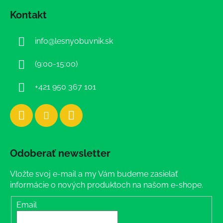
á
Kontakt
p
ä
info
@
lesnyobuvnik.sk
t
i
(9:00-15:00)
e
+421 950 367 101
Odoberať newsletter
Vložte svoj e-mail a my Vám budeme zasielať
informácie o nových produktoch na našom e-shope.
Email