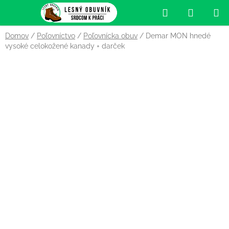
Prejsť
Hľadať
NÁKUP
na
obsah
KOŠÍK
Domov
/
Poľovníctvo
/
Poľovnícka obuv
/
Demar MON hnedé
vysoké celokožené kanady
+ darček