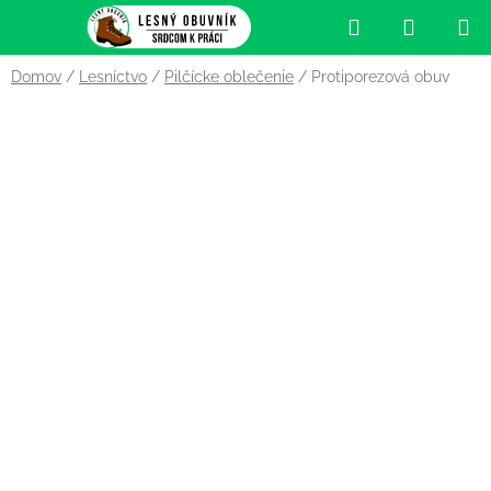
Prejsť
Hľadať
NÁKUP
na
obsah
KOŠÍK
Domov
/
Lesníctvo
/
Pilčícke oblečenie
/
Protiporezová obuv