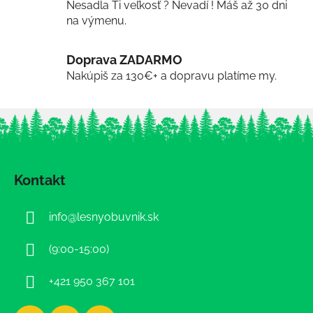
Nesadla Ti veľkosť ? Nevadí ! Máš až 30 dni
na výmenu.
Doprava ZADARMO
Nakúpiš za 130€+ a dopravu platíme my.
Z
á
Kontakt
p
ä
info
@
lesnyobuvnik.sk
t
i
(9:00-15:00)
e
+421 950 367 101