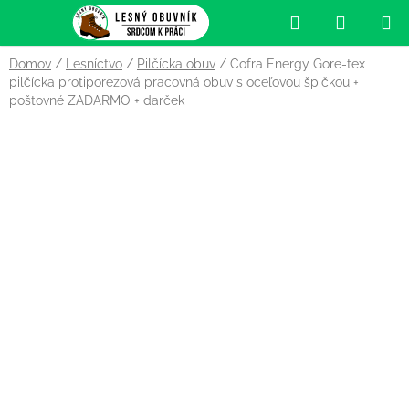
Prejsť
Hľadať
NÁKUP
na
obsah
KOŠÍK
Domov
/
Lesníctvo
/
Pilčícka obuv
/
Cofra Energy Gore-tex
pilčícka protiporezová pracovná obuv s oceľovou špičkou
+
poštovné ZADARMO + darček