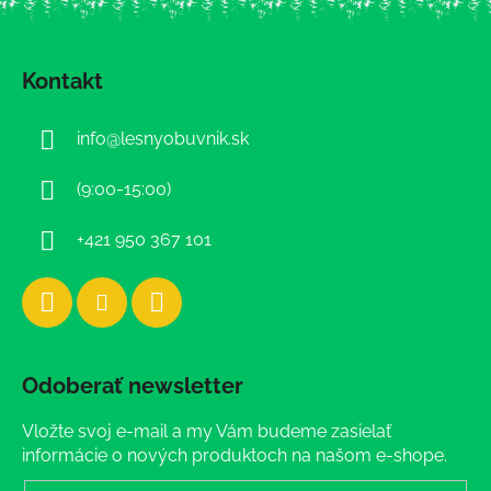
Z
á
Kontakt
p
ä
info
@
lesnyobuvnik.sk
t
i
(9:00-15:00)
e
+421 950 367 101
Odoberať newsletter
Vložte svoj e-mail a my Vám budeme zasielať
informácie o nových produktoch na našom e-shope.