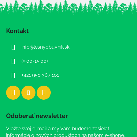
Z
á
Kontakt
p
ä
info
@
lesnyobuvnik.sk
t
i
(9:00-15:00)
e
+421 950 367 101
Odoberať newsletter
Vložte svoj e-mail a my Vám budeme zasielať
informácie o nových produktoch na našom e-shope.