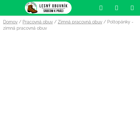
Prejsť
Hľadať
NÁKUP
na
obsah
KOŠÍK
Domov
/
Pracovná obuv
/
Zimná pracovná obuv
/
Poltopánky -
zimná pracovná obuv