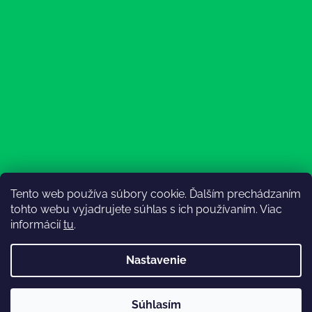
Tento web používa súbory cookie. Ďalším prechádzaním
Sledovať na Instagrame
tohto webu vyjadrujete súhlas s ich používaním. Viac
informácií
tu
.
Nastavenie
💚3.8-9.8.2027 infolinka z dôvodu dovolenky bude
Súhlasím
nedostupná (na email reagujeme nonstop), expedícia ako