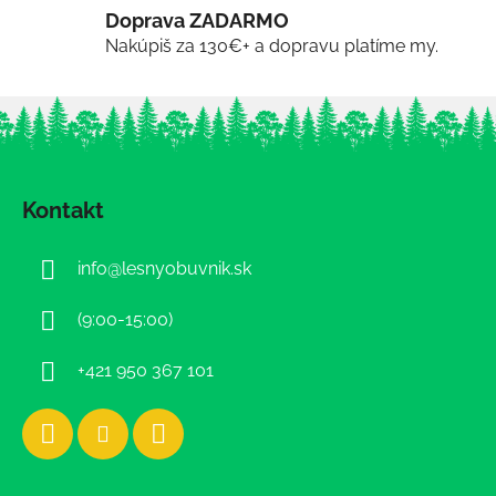
Doprava ZADARMO
Nakúpiš za 130€+ a dopravu platíme my.
Z
á
Kontakt
p
ä
info
@
lesnyobuvnik.sk
t
i
(9:00-15:00)
e
+421 950 367 101