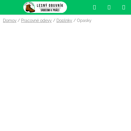
Prejsť
Hľadať
NÁKUP
na
obsah
KOŠÍK
Domov
/
Pracovné odevy
/
Doplnky
/
Opasky