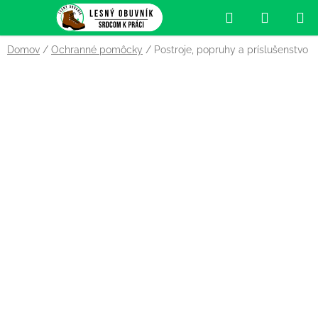
Prejsť
Hľadať
NÁKUP
na
obsah
KOŠÍK
Domov
/
Ochranné pomôcky
/
Postroje, popruhy a príslušenstvo