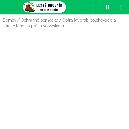
Prejsť
Hľadať
NÁKUP
na
obsah
KOŠÍK
Domov
/
Ochranné pomôcky
/
Cofra Mygrab polohovacie a
istiace lano na prácu vo výškach