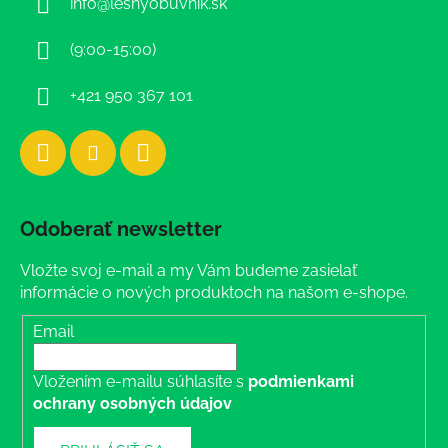
info
@
lesnyobuvnik.sk
t
i
(9:00-15:00)
e
+421 950 367 101
Odoberať newsletter
Vložte svoj e-mail a my Vám budeme zasielať
informácie o nových produktoch na našom e-shope.
Email
Vložením e-mailu súhlasíte s
podmienkami
ochrany osobných údajov