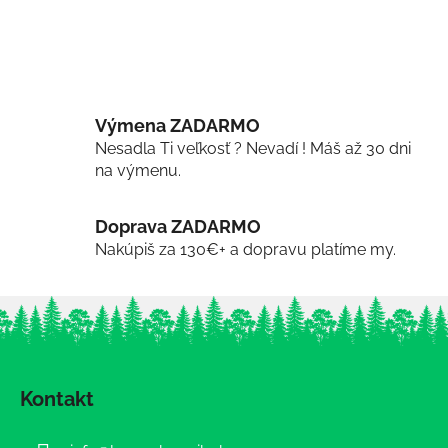
Výmena ZADARMO
Nesadla Ti veľkosť ? Nevadí ! Máš až 30 dni
na výmenu.
Doprava ZADARMO
Nakúpiš za 130€+ a dopravu platíme my.
Z
á
Kontakt
p
ä