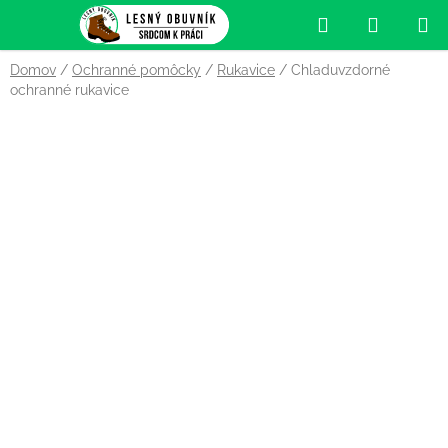
Prejsť
Hľadať
NÁKUP
na
obsah
KOŠÍK
Domov
/
Ochranné pomôcky
/
Rukavice
/
Chladuvzdorné
ochranné rukavice