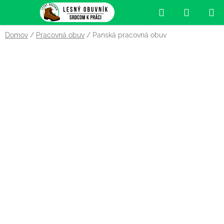
Prejsť
Hľadať
NÁKUP
na
obsah
KOŠÍK
Domov
/
Pracovná obuv
/
Panská pracovná obuv