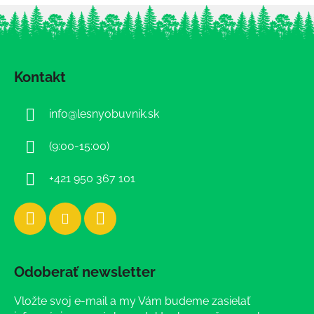
Z
á
Kontakt
p
ä
info
@
lesnyobuvnik.sk
t
i
(9:00-15:00)
e
+421 950 367 101
Odoberať newsletter
Vložte svoj e-mail a my Vám budeme zasielať