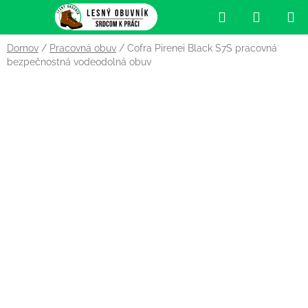
Prejsť
Hľadať
NÁKUP
na
obsah
KOŠÍK
Domov
/
Pracovná obuv
/
Cofra Pirenei Black S7S pracovná
bezpečnostná vodeodolná obuv