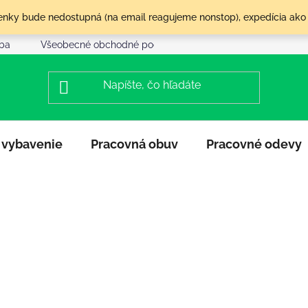
olenky bude nedostupná (na email reagujeme nonstop), expedícia ako
tba
Všeobecné obchodné podmienky
Reklamácia a vráte
 vybavenie
Pracovná obuv
Pracovné odevy