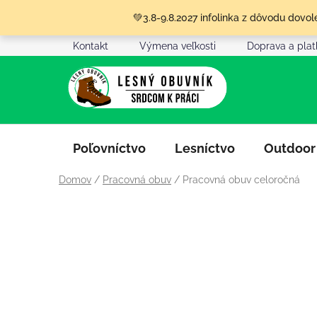
Prejsť
💚3.8-9.8.2027 infolinka z dôvodu dov
na
obsah
Kontakt
Výmena veľkosti
Doprava a pla
Poľovníctvo
Lesníctvo
Outdoor
Domov
/
Pracovná obuv
/
Pracovná obuv celoročná