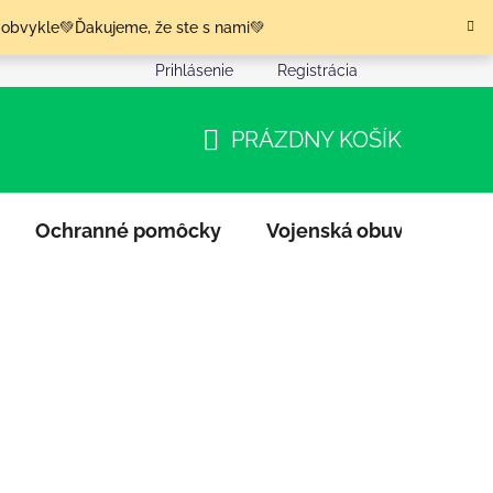
 obvykle💚Ďakujeme, že ste s nami💚
Prihlásenie
Registrácia
nia tovaru
Podmienky ochrany osobných údajov
Moja o
PRÁZDNY KOŠÍK
NÁKUPNÝ
KOŠÍK
Ochranné pomôcky
Vojenská obuv
Výpr