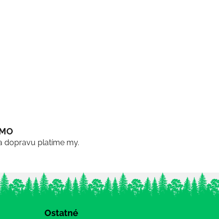
RMO
a dopravu platíme my.
Ostatné