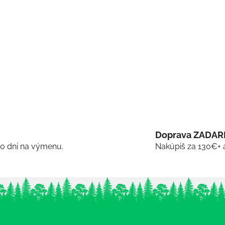
Doprava ZADA
30 dni na výmenu.
Nakúpiš za 130€+ 