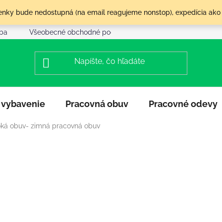
olenky bude nedostupná (na email reagujeme nonstop), expedícia ako
tba
Všeobecné obchodné podmienky
Reklamácia a vráte
 vybavenie
Pracovná obuv
Pracovné odevy
ká obuv- zimná pracovná obuv