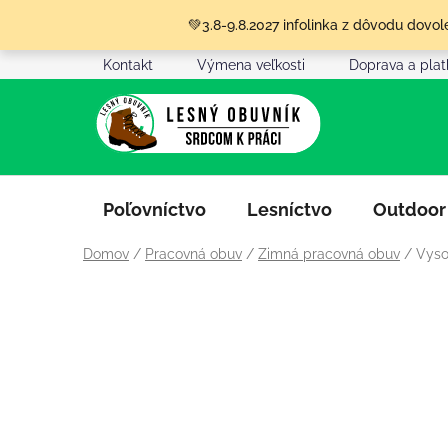
Prejsť
💚3.8-9.8.2027 infolinka z dôvodu dov
na
obsah
Kontakt
Výmena veľkosti
Doprava a pla
Poľovníctvo
Lesníctvo
Outdoor
Domov
/
Pracovná obuv
/
Zimná pracovná obuv
/
Vyso