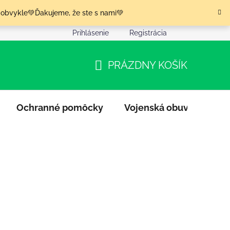
 obvykle💚Ďakujeme, že ste s nami💚
Prihlásenie
Registrácia
nia tovaru
Podmienky ochrany osobných údajov
Moja o
PRÁZDNY KOŠÍK
NÁKUPNÝ
KOŠÍK
Ochranné pomôcky
Vojenská obuv
Výpr