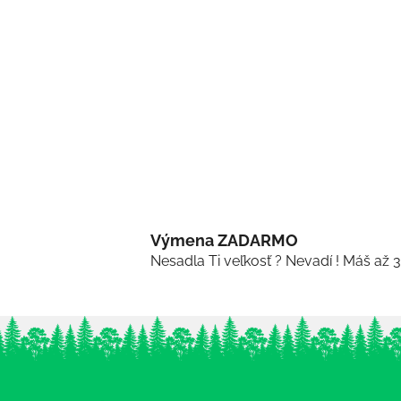
Výmena ZADARMO
Nesadla Ti veľkosť ? Nevadí ! Máš až 
Z
á