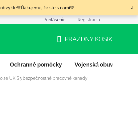
 obvykle💚Ďakujeme, že ste s nami💚
Prihlásenie
Registrácia
nia tovaru
Podmienky ochrany osobných údajov
Moja o
PRÁZDNY KOŠÍK
NÁKUPNÝ
KOŠÍK
Ochranné pomôcky
Vojenská obuv
Výpr
Boise UK S3 bezpečnostné pracovné kanady