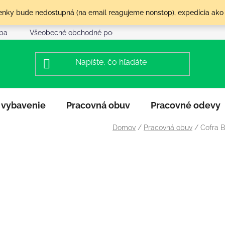
olenky bude nedostupná (na email reagujeme nonstop), expedícia ako
tba
Všeobecné obchodné podmienky
Reklamácia a vráte
 vybavenie
Pracovná obuv
Pracovné odevy
Domov
/
Pracovná obuv
/
Cofra 