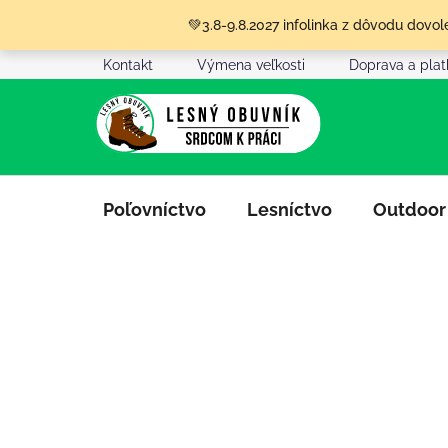
Prejsť
💚3.8-9.8.2027 infolinka z dôvodu dov
na
obsah
Kontakt
Výmena veľkosti
Doprava a pla
Poľovníctvo
Lesníctvo
Outdoor