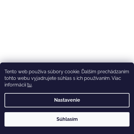
Tento web používa súbory cookie. Ďalším prechádzaním
tohto webu vyjadrujete súhlas s ich používaním. Viac
informácií
tu
.
Nastavenie
💚3.8-9.8.2027 infolinka z dôvodu dovolenky bude
Súhlasím
nedostupná (na email reagujeme nonstop), expedícia ako
obvykle💚Ďakujeme, že ste s nami💚