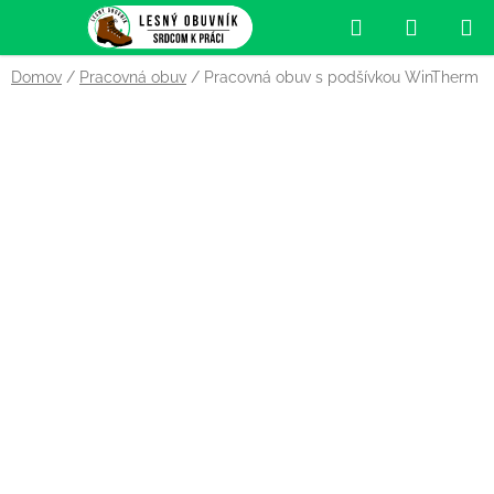
Prejsť
Hľadať
NÁKUP
na
obsah
KOŠÍK
Domov
/
Pracovná obuv
/
Pracovná obuv s podšívkou WinTherm