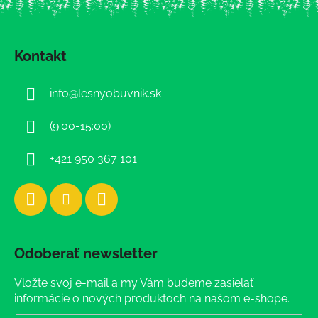
Z
á
Kontakt
p
ä
info
@
lesnyobuvnik.sk
t
i
(9:00-15:00)
e
+421 950 367 101
Odoberať newsletter
Vložte svoj e-mail a my Vám budeme zasielať
informácie o nových produktoch na našom e-shope.