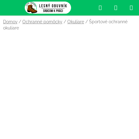
Prejsť
Hľadať
NÁKUP
na
obsah
KOŠÍK
Domov
/
Ochranné pomôcky
/
Okuliare
/
Športové ochranné
okuliare