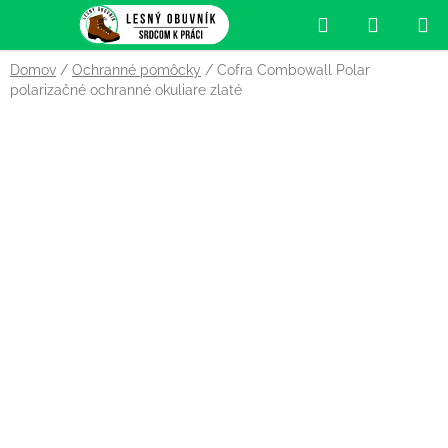
Prejsť
Hľadať
NÁKUP
na
obsah
KOŠÍK
Domov
/
Ochranné pomôcky
/
Cofra Combowall Polar
polarizačné ochranné okuliare zlaté