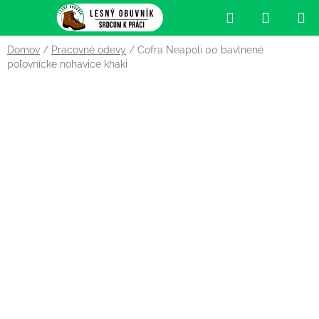
Prejsť
Hľadať
NÁKUP
na
obsah
KOŠÍK
Domov
/
Pracovné odevy
/
Cofra Neapoli 00 bavlnené
poľovnícke nohavice khaki