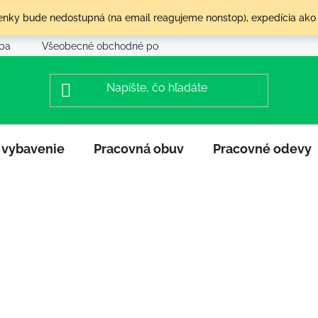
olenky bude nedostupná (na email reagujeme nonstop), expedícia ako
tba
Všeobecné obchodné podmienky
Reklamácia a vráte
 vybavenie
Pracovná obuv
Pracovné odevy