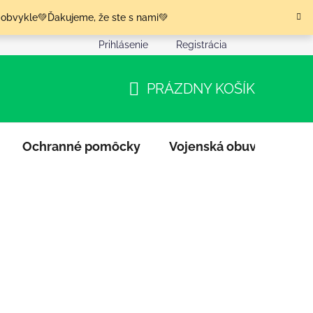
 obvykle💚Ďakujeme, že ste s nami💚
Prihlásenie
Registrácia
nia tovaru
Podmienky ochrany osobných údajov
Moja o
PRÁZDNY KOŠÍK
NÁKUPNÝ
KOŠÍK
Ochranné pomôcky
Vojenská obuv
Výpr