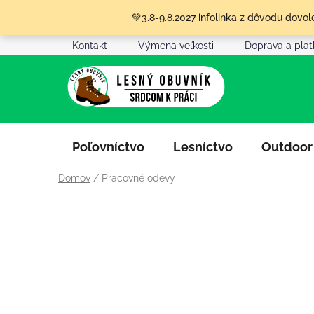
Prejsť
💚3.8-9.8.2027 infolinka z dôvodu dov
na
obsah
Kontakt
Výmena veľkosti
Doprava a pla
Poľovníctvo
Lesníctvo
Outdoor
Domov
/
Pracovné odevy