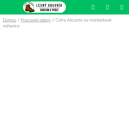
Prejsť
Hľadať
NÁKUP
na
obsah
KOŠÍK
Domov
/
Pracovné odevy
/
Cofra Alicante 02 monterkové
nohavice