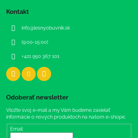
á
Kontakt
p
ä
info
@
lesnyobuvnik.sk
t
i
(9:00-15:00)
e
+421 950 367 101
Odoberať newsletter
Vložte svoj e-mail a my Vám budeme zasielať
informácie o nových produktoch na našom e-shope.
Email