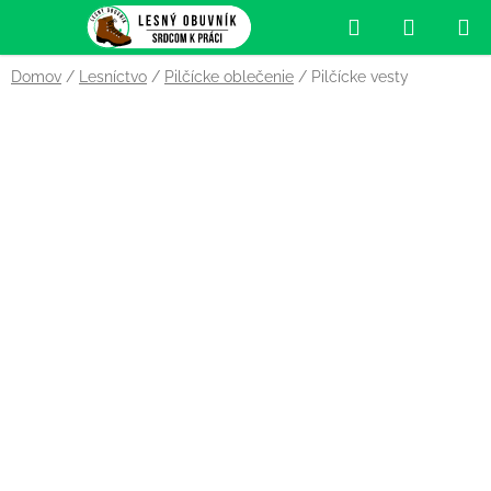
Prejsť
Hľadať
NÁKUP
na
obsah
KOŠÍK
Domov
/
Lesníctvo
/
Pilčícke oblečenie
/
Pilčícke vesty