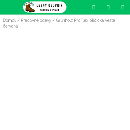
Prejsť
Hľadať
NÁKUP
na
obsah
KOŠÍK
Domov
/
Pracovné odevy
/
Grünholz ProFlex pilčícka vesta
červená