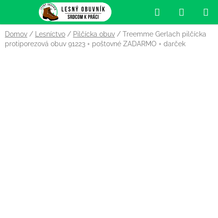
Prejsť
Hľadať
NÁKUP
na
obsah
KOŠÍK
Domov
/
Lesníctvo
/
Pilčícka obuv
/
Treemme Gerlach pilčícka
protiporezová obuv 91223
+ poštovné ZADARMO + darček