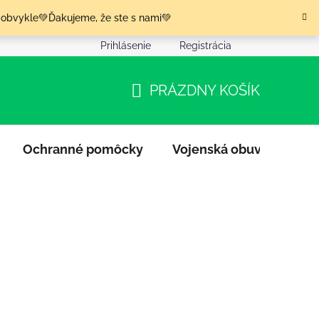
 obvykle💚Ďakujeme, že ste s nami💚
Prihlásenie
Registrácia
nia tovaru
Podmienky ochrany osobných údajov
Moja o
PRÁZDNY KOŠÍK
NÁKUPNÝ
KOŠÍK
Ochranné pomôcky
Vojenská obuv
Výpr