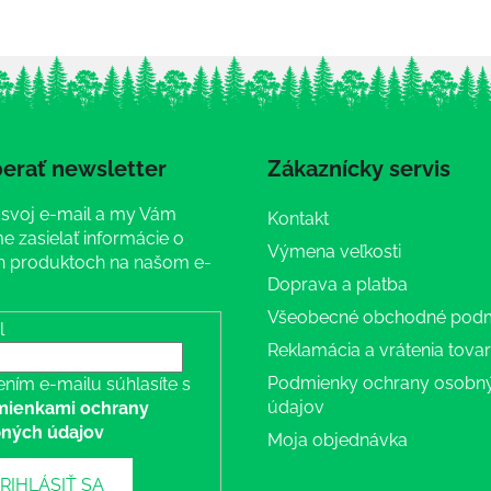
erať newsletter
Zákaznícky servis
 svoj e-mail a my Vám
Kontakt
 zasielať informácie o
Výmena veľkosti
 produktoch na našom e-
Doprava a platba
Všeobecné obchodné pod
l
Reklamácia a vrátenia tova
Podmienky ochrany osobn
ením e-mailu súhlasíte s
údajov
ienkami ochrany
ných údajov
Moja objednávka
RIHLÁSIŤ SA