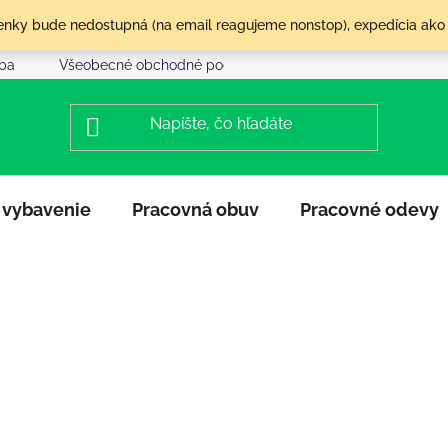
olenky bude nedostupná (na email reagujeme nonstop), expedícia ako
tba
Všeobecné obchodné podmienky
Reklamácia a vráte
 vybavenie
Pracovná obuv
Pracovné odevy