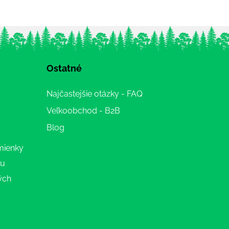
Ostatné
Najčastejšie otázky - FAQ
Veľkoobchod - B2B
Blog
mienky
ru
ých