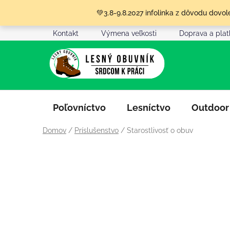
Prejsť
💚3.8-9.8.2027 infolinka z dôvodu dov
na
obsah
Kontakt
Výmena veľkosti
Doprava a pla
Poľovníctvo
Lesníctvo
Outdoor
Domov
/
Príslušenstvo
/
Starostlivosť o obuv