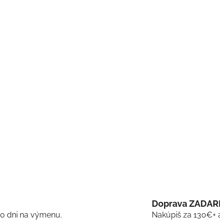
Doprava ZADA
30 dni na výmenu.
Nakúpiš za 130€+ 