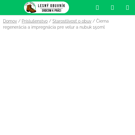
Prejsť
Hľadať
NÁKUP
na
obsah
KOŠÍK
Domov
/
Príslušenstvo
/
Starostlivosť o obuv
/
Čierna
regenerácia a impregnácia pre velur a nubuk 150ml