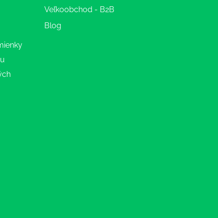
Veľkoobchod - B2B
Blog
mienky
ru
ých