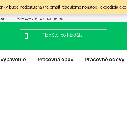
olenky bude nedostupná (na email reagujeme nonstop), expedícia ako
tba
Všeobecné obchodné podmienky
Reklamácia a vráte
 vybavenie
Pracovná obuv
Pracovné odevy