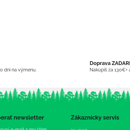
Doprava ZADA
30 dni na výmenu.
Nakúpiš za 130€+ 
erať newsletter
Zákaznícky servis
 svoj e-mail a my Vám