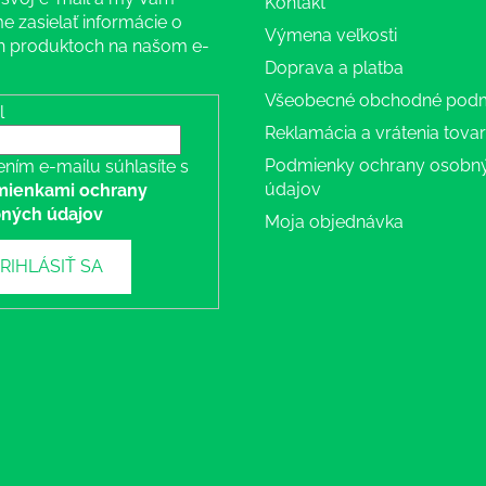
Kontakt
 zasielať informácie o
Výmena veľkosti
 produktoch na našom e-
Doprava a platba
Všeobecné obchodné pod
l
Reklamácia a vrátenia tova
Podmienky ochrany osobn
ením e-mailu súhlasíte s
údajov
ienkami ochrany
ných údajov
Moja objednávka
RIHLÁSIŤ SA