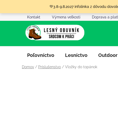
Prejsť
💚3.8-9.8.2027 infolinka z dôvodu dov
na
obsah
Kontakt
Výmena veľkosti
Doprava a pla
Poľovníctvo
Lesníctvo
Outdoor
Domov
/
Príslušenstvo
/
Vložky do topánok