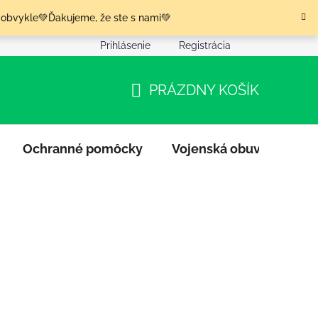
 obvykle💚Ďakujeme, že ste s nami💚
Prihlásenie
Registrácia
nia tovaru
Podmienky ochrany osobných údajov
Moja o
PRÁZDNY KOŠÍK
NÁKUPNÝ
KOŠÍK
Ochranné pomôcky
Vojenská obuv
Výpr