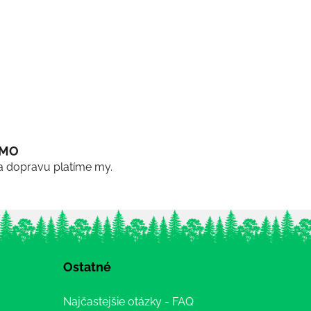
RMO
a dopravu platíme my.
Ostatné
Najčastejšie otázky - FAQ