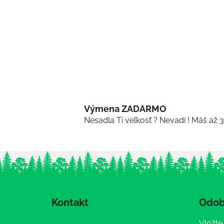
Výmena ZADARMO
Nesadla Ti veľkosť ? Nevadí ! Máš až 
Z
á
Kontakt
Odob
p
ä
Vložte