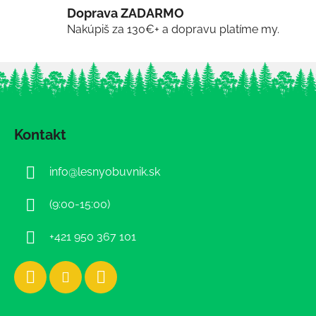
Doprava ZADARMO
Nakúpiš za 130€+ a dopravu platíme my.
Z
á
Kontakt
p
ä
info
@
lesnyobuvnik.sk
t
i
(9:00-15:00)
e
+421 950 367 101