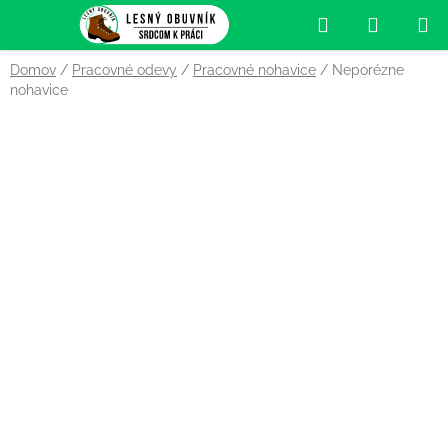
Prejsť
Hľadať
NÁKUP
na
obsah
KOŠÍK
Domov
/
Pracovné odevy
/
Pracovné nohavice
/
Neporézne
nohavice