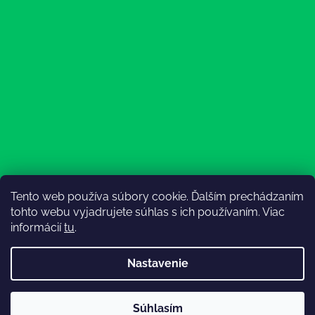
Tento web používa súbory cookie. Ďalším prechádzaním
Sledovať na Instagrame
tohto webu vyjadrujete súhlas s ich používaním. Viac
informácií
tu
.
Nastavenie
💚3.8-9.8.2027 infolinka z dôvodu dovolenky bude
Súhlasím
nedostupná (na email reagujeme nonstop), expedícia ako