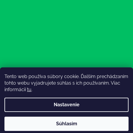
Tento web používa súbory cookie. Ďalším prechádzaním
Sledovať na Instagrame
tohto webu vyjadrujete súhlas s ich používaním. Viac
informácií
tu
.
Nastavenie
💚3.8-9.8.2027 infolinka z dôvodu dovolenky bude
Súhlasím
nedostupná (na email reagujeme nonstop), expedícia ako
Vytvoril Shoptet
obvykle💚Ďakujeme, že ste s nami💚
Copyright 2026
Lesný Obuvník
. Všetky práva vyhradené.