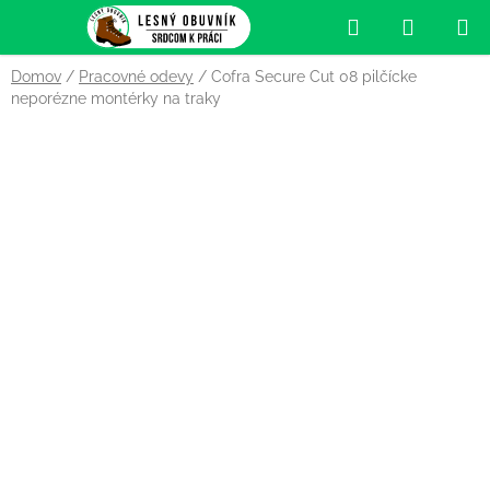
Prejsť
Hľadať
NÁKUP
na
obsah
KOŠÍK
Domov
/
Pracovné odevy
/
Cofra Secure Cut 08 pilčícke
neporézne montérky na traky