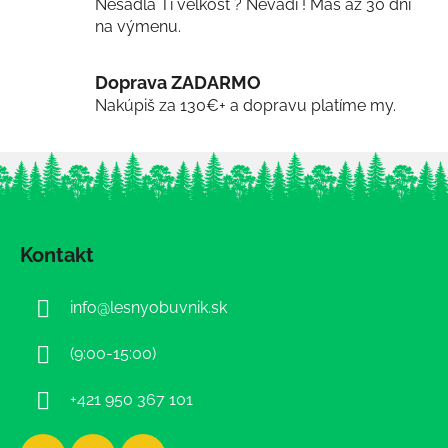
Nesadla Ti veľkosť ? Nevadí ! Máš až 30 dni
na výmenu.
Doprava ZADARMO
Nakúpiš za 130€+ a dopravu platíme my.
Z
á
Kontakt
p
ä
info
@
lesnyobuvnik.sk
t
i
(9:00-15:00)
e
+421 950 367 101