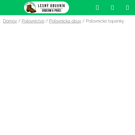
Prejsť
Hľadať
NÁKUP
na
obsah
KOŠÍK
Domov
/
Poľovníctvo
/
Poľovnícka obuv
/
Poľovnícke topánky