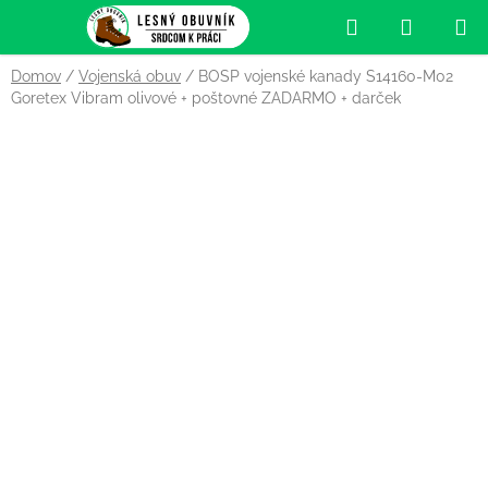
Prejsť
Hľadať
NÁKUP
na
obsah
KOŠÍK
Domov
/
Vojenská obuv
/
BOSP vojenské kanady S14160-M02
Goretex Vibram olivové
+ poštovné ZADARMO + darček