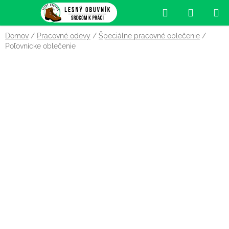
Prejsť
Hľadať
NÁKUP
na
obsah
KOŠÍK
Domov
/
Pracovné odevy
/
Špeciálne pracovné oblečenie
/
Poľovnícke oblečenie