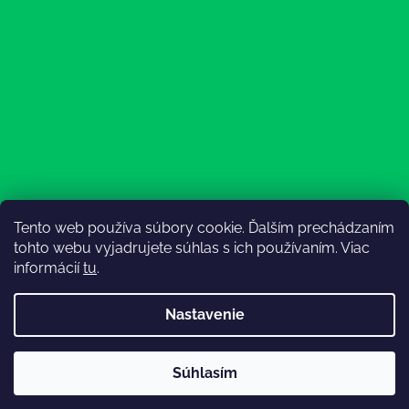
Tento web používa súbory cookie. Ďalším prechádzaním
Sledovať na Instagrame
tohto webu vyjadrujete súhlas s ich používaním. Viac
informácií
tu
.
Nastavenie
💚3.8-9.8.2027 infolinka z dôvodu dovolenky bude
Súhlasím
nedostupná (na email reagujeme nonstop), expedícia ako
Vytvoril Shoptet
obvykle💚Ďakujeme, že ste s nami💚
Copyright 2026
Lesný Obuvník
. Všetky práva vyhradené.