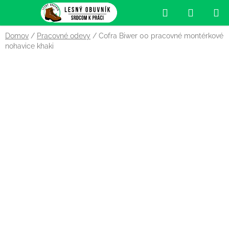
Prejsť
Hľadať
NÁKUP
na
obsah
KOŠÍK
Domov
/
Pracovné odevy
/
Cofra Biwer 00 pracovné montérkové
nohavice khaki