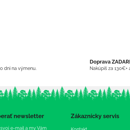
Doprava ZADA
30 dni na výmenu.
Nakúpiš za 130€+ 
erať newsletter
Zákaznícky servis
 svoj e-mail a my Vám
Kontakt