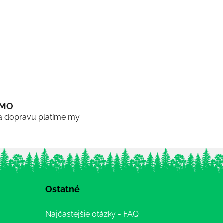
RMO
a dopravu platíme my.
Ostatné
Najčastejšie otázky - FAQ