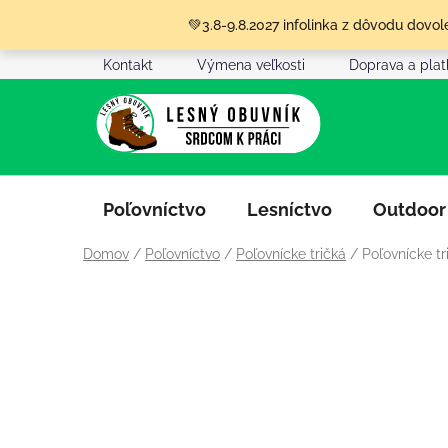
Prejsť
💚3.8-9.8.2027 infolinka z dôvodu dov
na
obsah
Kontakt
Výmena veľkosti
Doprava a pla
Poľovníctvo
Lesníctvo
Outdoor
Domov
/
Poľovníctvo
/
Poľovnícke tričká
/
Poľovnícke t