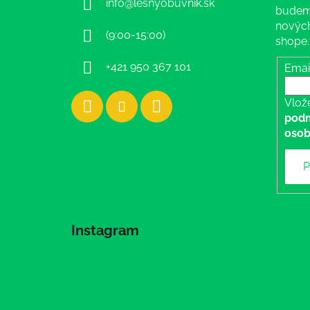
info
@
lesnyobuvnik.sk
t
budeme
i
nových
(9:00-15:00)
shope.
e
+421 950 367 101
Emai
Vlož
podm
osob
P
Instagram