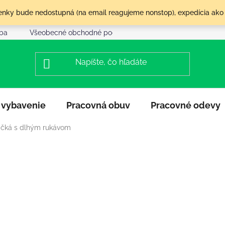
olenky bude nedostupná (na email reagujeme nonstop), expedícia ako
tba
Všeobecné obchodné podmienky
Reklamácia a vráte
 vybavenie
Pracovná obuv
Pracovné odevy
ričká s dlhým rukávom