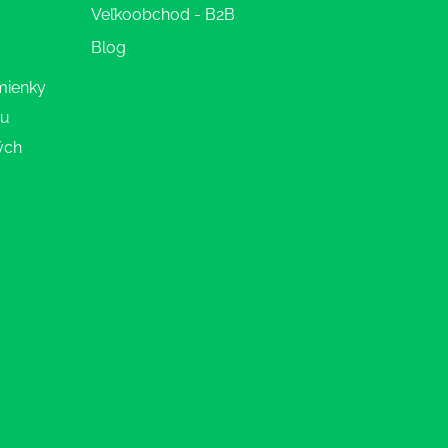
Veľkoobchod - B2B
Blog
mienky
ru
ých