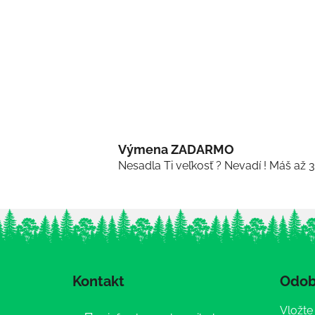
Výmena ZADARMO
Nesadla Ti veľkosť ? Nevadí ! Máš až 
Z
á
Kontakt
Odob
p
ä
Vložte