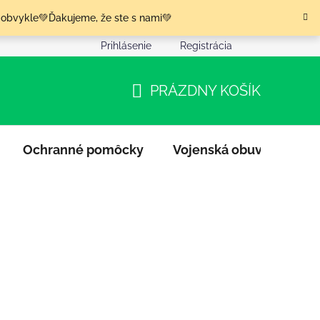
 obvykle💚Ďakujeme, že ste s nami💚
Prihlásenie
Registrácia
nia tovaru
Podmienky ochrany osobných údajov
Moja o
PRÁZDNY KOŠÍK
NÁKUPNÝ
KOŠÍK
Ochranné pomôcky
Vojenská obuv
Výpr